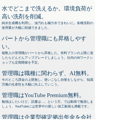
水でどこまで洗えるか。環境負荷が
高い洗剤を削減。
純水生成機を利用し、油汚れも極力水できれいに。各種洗剤の
使用量が大幅に削減できました。
パートから管理職にも昇格しやす
い。
複数人の管理職がパートから昇格した
。有料プランの上限に達
したらどんどんアップグレードしましょう。社内のAIワークシ
ョップも定期開催を予定。
管理職は職種に関わらず、AI無料。
今のところ課金の上限無し。使いこなし自慢をしながら、知識
労働の生産性を大幅に向上していこう。
管理職はYouTube Premium無料。
勉強はしたいけど、読書は…。という方。では動画で勉強しま
しょう。YoutTubeには世界中の新しい加工動画も満載です。
管理職は企業型確定拠出年金を会社
が上乗せ。
安心してマネジメントに没頭してほしい。給与の一部を掛け金