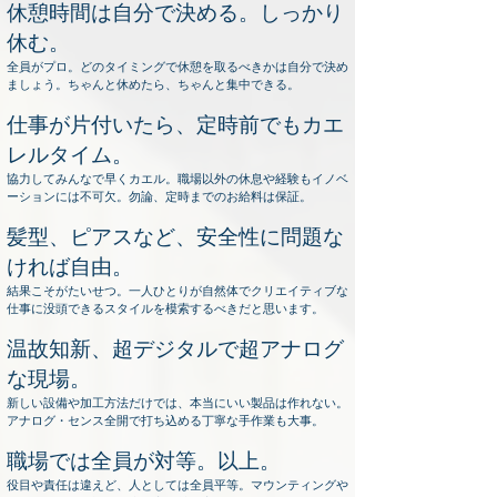
休憩時間は自分で決める。しっかり
休む。
全員がプロ。どのタイミングで休憩を取るべきかは自分で決め
ましょう。ちゃんと休めたら、ちゃんと集中できる。
仕事が片付いたら、定時前でもカエ
レルタイム。
協力してみんなで早くカエル。職場以外の休息や経験もイノベ
ーションには不可欠。勿論、定時までのお給料は保証。
髪型、ピアスなど、安全性に問題な
ければ自由。
結果こそがたいせつ。一人ひとりが自然体でクリエイティブな
仕事に没頭できるスタイルを模索するべきだと思います。
温故知新、超デジタルで超アナログ
な現場。
新しい設備や加工方法だけでは、本当にいい製品は作れない。
アナログ・センス全開で打ち込める丁寧な手作業も大事。
職場では全員が対等。以上。
役目や責任は違えど、人としては全員平等。マウンティングや