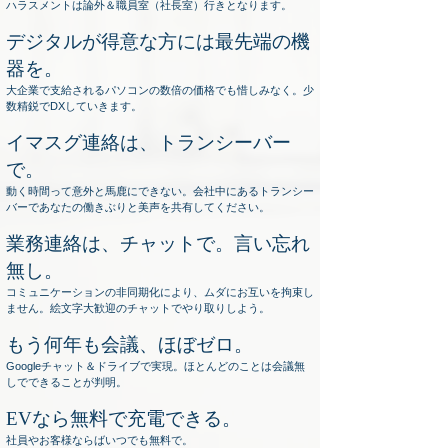
ハラスメントは論外＆職員室（社長室）行きとなります。
デジタルが得意な方には最先端の機
器を。
大企業で支給されるパソコンの数倍の価格でも惜しみなく。少
数精鋭でDXしていきます。
イマスグ連絡は、トランシーバー
で。
動く時間って意外と馬鹿にできない。会社中にあるトランシー
バーであなたの働きぶりと美声を共有してください。
業務連絡は、チャットで。言い忘れ
無し。
コミュニケーションの非同期化により、ムダにお互いを拘束し
ません。絵文字大歓迎のチャットでやり取りしよう。
もう何年も会議、ほぼゼロ。
Googleチャット＆ドライブで実現。ほとんどのことは会議無
しでできることが判明。
EVなら無料で
充電できる。
社員やお客様ならばいつでも無料で。