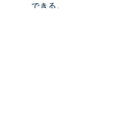
できる。
真の問題点にフォーカスする。
問題解決時の影響度の高いものから
着手する。
© 2025 CHUO-SEIKO Co., Ltd.
〒424-0052